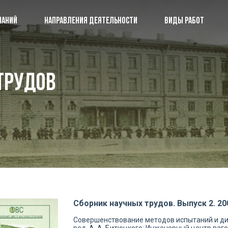
ПАНИЙ
НАПРАВЛЕНИЯ ДЕЯТЕЛЬНОСТИ
ВИДЫ РАБОТ
О группе компаний
ПК 
трудов
Направления деятельности
Сбо
Виды работ
Пуб
Наши разработки
Наш
Аккредитация и лицензии
Ко
Сборник научных трудов. Выпуск 2. 200
Совершенствование методов испытаний и диагн