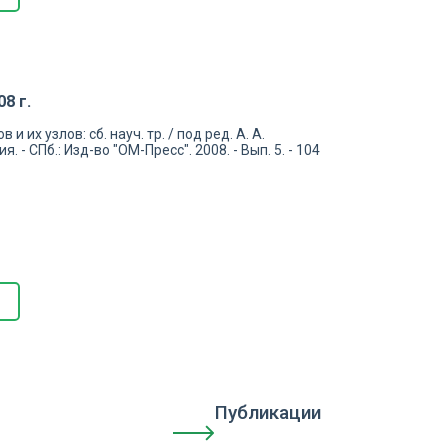
8 г.
 их узлов: сб. науч. тр. / под ред. А. А.
- СПб.: Изд-во "ОМ-Пресс". 2008. - Вып. 5. - 104
Публикации