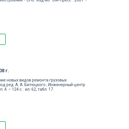
остроения. - СПб.: Изд-во "ОМ-Пресс". 2007. -
8 г.
ние новых видов ремонта грузовых
 под ред. А. А. Битюцкого ; Инженерный центр
4. – 124 с. : ил. 62, табл. 17.