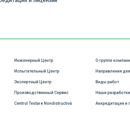
редитация и лицензии
Инженерный Центр
О группе компан
Испытательный Центр
Направления де
Экспертный Центр
Виды работ
Производственный Сервис
Наши разработк
Centrul Testare Nondistructivă
Аккредитация и 