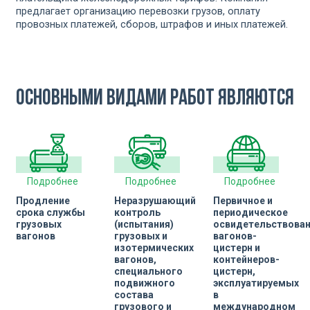
предлагает организацию перевозки грузов, оплату
провозных платежей, сборов, штрафов и иных платежей.
Основными видами работ являются
Подробнее
Подробнее
Подробнее
Продление
Неразрушающий
Первичное и
срока службы
контроль
периодическое
грузовых
(испытания)
освидетельствова
вагонов
грузовых и
вагонов-
изотермических
цистерн и
вагонов,
контейнеров-
специального
цистерн,
подвижного
эксплуатируемых
состава
в
грузового и
международном