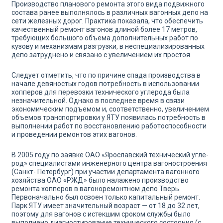
Производство планового ремонта этого вида подвижного
состава ранее выполнялось в различных вагонных депо на
сети железных дорог. Практика показала, что обеспечить
качественный ремонт вагонов длиной более 17 мет­ров,
требующих большого объема дополнительных работ по
кузову и механизмам разгрузки, в неспециализированных
депо затруднено и связано с увеличением их простоя.
Следует отметить, что по причине спада производства в
нача­ле девяностых годов потребность в использовании
хопперов для перевозки технического углерода была
незначительной. Однако в последнее время в связи
экономическим подъемом и, соответс­твенно, увеличением
объемов транспортировки у ЯТУ появилась потребность в
выполнении работ по восстановлению работоспо­собности
и проведении ремонтов этих вагонов.
В 2005 году по заявке ОАО «Ярославский технический угле­
род» специалистами инженерного центра вагоностроения
(Санкт- Петербург) при участии департамента вагонного
хозяйства ОАО «РЖД» было налажено производство
ремонта хопперов в вагоноремонтном депо Тверь.
Первоначально был освоен только капитальный ремонт.
Парк ЯТУ имеет значительный возраст — от 18 до 32 лет,
поэтому для вагонов с истекшим сроком служ­бы было
выполнено диагностирование технического состояния (с