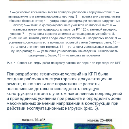
1 — усиление косынками места приварки раскосов к торцевой стене; 2 —
выправ­ление или замена наружных лестниц; 3 — правка или замена листов
обшивки бо­ковых стен; 4 — устранение деформации горловин загрузочных
люков; 5 — замена деформированных участков на плоский лист; 6 —
установка новых поглощающих аппаратов РТ-120 с заменой передних
упоров; 7 — установка верхних и нижних авторасцепных устройств; 8. —
усиление косынками узлов соединения хребтовой и шкворневых балок; 9 —
усиление косынками места приварки торцевой стены бун­кера к раме; 10 —
установка стояночного тормоза; 11 — установка усиливающих накладок
бункер-рама); 12 — установка усиливающих накладок на нижнюю часть
шкворневых балок; 13 — установка авторежима
Рис. 4. Основные виды работ по кузову вагона-хоппера при проведении КРП
При разработке технических условий на КРП была
создана рабочая конструкторская документация на
ремонт, выполнены все нормативные расчеты,
позволившие детально исследовать не­сущую
конструкцию вагона с учетом накопленных повреждений
и проведенных усилений при ремонте и определить зоны
мак­симальных значений напряжений в конструкции при
действии эксплуатационных нагрузок (рис. 5).