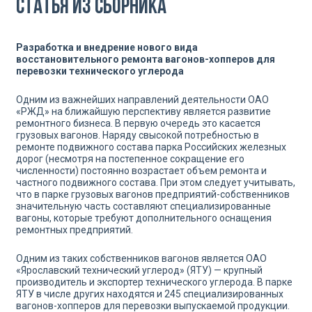
Статья из сборника
Разработка и внедрение нового вида
восстановительного ремонта вагонов-хопперов для
перевозки технического углерода
Одним из важнейших направлений деятельности ОАО
«РЖД» на ближайшую перспективу является развитие
ремонтного биз­неса. В первую очередь это касается
грузовых вагонов. Наряду свысокой потребностью в
ремонте подвижного состава парка Российских железных
дорог (несмотря на постепенное сокра­щение его
численности) постоянно возрастает объем ремонта и
частного подвижного состава. При этом следует учитывать,
что в парке грузовых вагонов предприятий-собственников
значитель­ную часть составляют специализированные
вагоны, которые тре­буют дополнительного оснащения
ремонтных предприятий.
Одним из таких собственников вагонов является ОАО
«Ярос­лавский технический углерод» (ЯТУ) — крупный
производитель и экспортер технического углерода. В парке
ЯТУ в числе других находятся и 245 специализированных
вагонов-хопперов для пере­возки выпускаемой продукции.