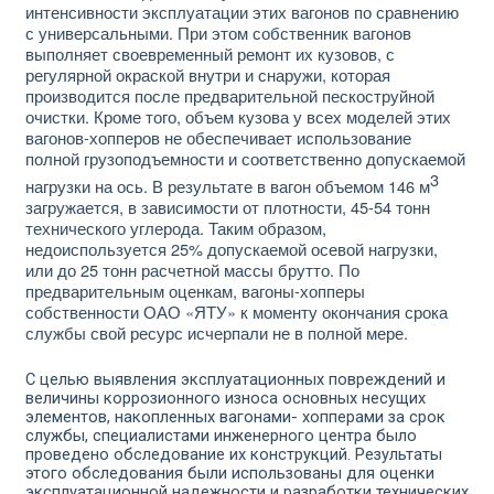
интенсивности эксплуатации этих вагонов по сравнению
с универсальными. При этом собственник вагонов
выполняет своевременный ремонт их кузовов, с
регулярной окраской внутри и снаружи, которая
производится после предваритель­ной пескоструйной
очистки. Кроме того, объем кузова у всех моделей этих
вагонов-хопперов не обеспечивает использова­ние
полной грузоподъемности и соответственно допускаемой
3
нагрузки на ось. В результате в вагон объемом 146 м
загру­жается, в зависимости от плотности, 45-54 тонн
технического углерода. Таким образом,
недоиспользуется 25% допускаемой осевой нагрузки,
или до 25 тонн расчетной массы брутто. По
предварительным оценкам, вагоны-хопперы
собственности ОАО «ЯТУ» к моменту окончания срока
службы свой ресурс исчерпали не в полной мере.
С целью выявления эксплуатационных повреждений и
вели­чины коррозионного износа основных несущих
элементов, на­копленных вагонами- хопперами за срок
службы, специалиста­ми инженерного центра было
проведено обследование их конст­рукций. Результаты
этого обследования были использованы для оценки
эксплуатационной надежности и разработки технических