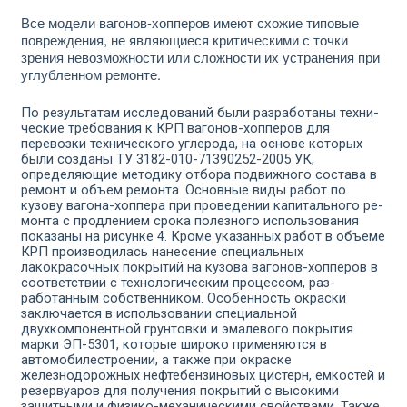
Все модели вагонов-хопперов имеют схожие типовые
повреж­дения, не являющиеся критическими с точки
зрения невозмож­ности или сложности их устранения при
углубленном ремонте.
По результатам исследований были разработаны техни­
ческие требования к КРП вагонов-хопперов для
перевоз­ки технического углерода, на основе которых
были созданы ТУ 3182-010-71390252-2005 УК,
определяющие методику отбора подвижного состава в
ремонт и объем ремонта. Основные виды работ по
кузову вагона-хоппера при проведении капитального ре­
монта с продлением срока полезного использования
показаны на рисунке 4. Кроме указанных работ в объеме
КРП производилась нанесение специальных
лакокрасочных покрытий на кузова ваго­нов-хопперов в
соответствии с технологическим процессом, раз­
работанным собственником. Особенность окраски
заключается в использовании специальной
двухкомпонентной грунтовки и эма­левого покрытия
марки ЭП-5301, которые широко применяются в
автомобилестроении, а также при окраске
железнодорожных нефтебензиновых цистерн, емкостей и
резервуаров для получе­ния покрытий с высокими
защитными и физико-механическими свойствами. Также