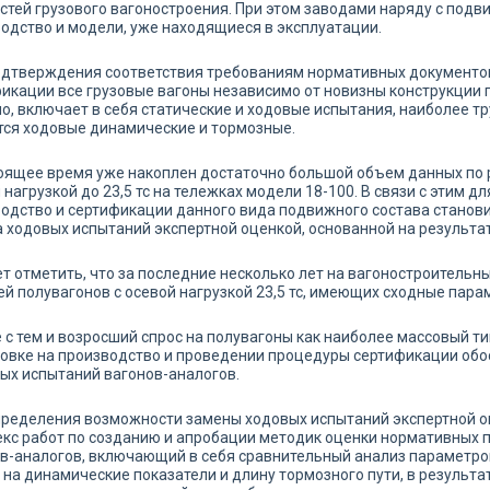
тей грузового вагоностроения. При этом заводами наряду с подв
одство и модели, уже находящиеся в эксплуатации.
дтверждения соответствия требованиям нормативных документов 
икации все грузовые вагоны независимо от новизны конструкции п
о, включает в себя статические и ходовые испытания, наиболее 
ся ходовые динамические и тормозные.
оящее время уже накоплен достаточно большой объем данных по 
 нагрузкой до 23,5 тс на тележках модели 18-100. В связи с этим д
одство и сертификации данного вида подвижного состава станов
 ходовых испытаний экспертной оценкой, основанной на результа
т отметить, что за последние несколько лет на вагоностроительн
й полувагонов с осевой нагрузкой 23,5 тс, имеющих сходные пара
 с тем и возросший спрос на полувагоны как наиболее массовый тип
овке на производство и проведении процедуры сертификации обо
ых испытаний вагонов-аналогов.
ределения возможности замены ходовых испытаний экспертной о
кс работ по созданию и апробации методик оценки нормативных п
в-аналогов, включающий в себя сравнительный анализ параметро
 на динамические показатели и длину тормозного пути, в результ