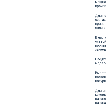
мощнос
произв
Для по
сертиф
правил
являют
В наст
осевой
произв
замена
Следуе
моделе
Вместе
постан
натурн
Для оп
компле
вагоно
вагона