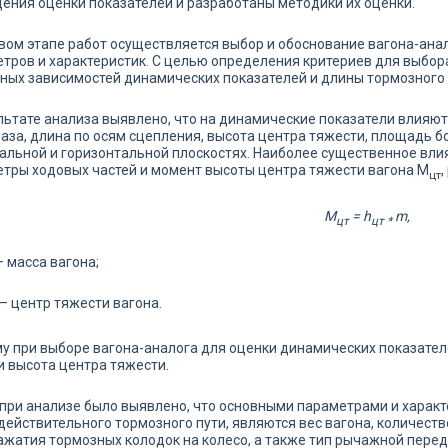
ения оценки показателей и разработаны методики их оценки.
вом этапе работ осуществляется выбор и обоснование вагона-ана
тров и характеристик. С целью определения критериев для выбор
ных зависимостей динамических показателей и длины тормозного 
льтате анализа выявлено, что на динамические показатели влияют
база, длина по осям сцепления, высота центра тяжести, площадь б
альной и горизонтальной плоскостях. Наиболее существенное вли
тры ходовых частей и момент высоты центра тяжести вагона М
,
цт
М
= h
m
,
цт
цт *
– масса вагона;
– центр тяжести вагона.
у при выборе вагона-аналога для оценки динамических показате
и высота центра тяжести.
при анализе было выявлено, что основными параметрами и харак
действительного тормозного пути, являются вес вагона, количеств
ажатия тормозных колодок на колесо, а также тип рычажной пере