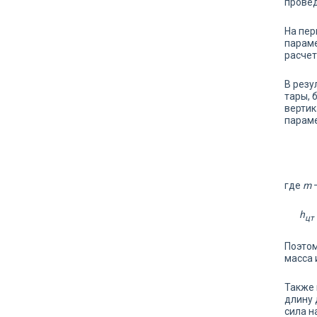
провед
На пер
параме
расчет
В резу
тары, 
вертик
параме
где
m
h
цт
Поэтом
масса 
Также 
длину 
сила н