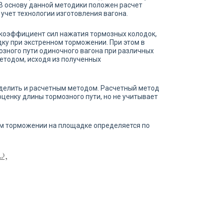
В основу данной методики положен расчет
 учет технологии изготовления вагона.
 коэффициент сил нажатия тормозных колодок,
дку при экстренном торможении. При этом в
озного пути одиночного вагона при различных
етодом, исходя из полученных
делить и расчетным методом. Расчетный метод
ценку длины тормозного пути, но не учитывает
ном торможении на площадке определяется по