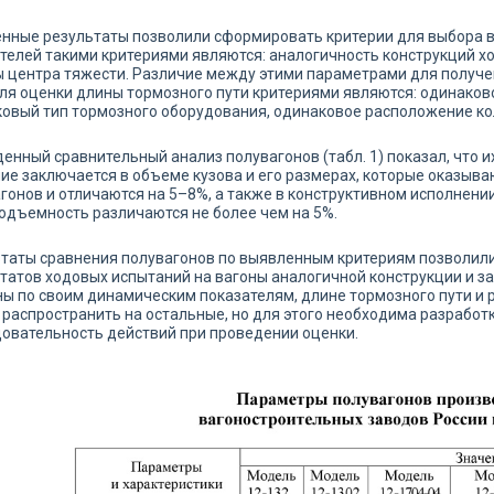
нные результаты позволили сформировать критерии для выбора в
телей такими критериями являются: аналогичность конструкций хо
 центра тяжести. Различие между этими параметрами для получ
ля оценки длины тормозного пути критериями являются: одинаково
овый тип тормозного оборудования, одинаковое расположение кол
енный сравнительный анализ полувагонов (табл. 1) показал, что 
ие заключается в объеме кузова и его размерах, которые оказыва
гонов и отличаются на 5–8%, а также в конструктивном исполнении
одъемность различаются не более чем на 5%.
таты сравнения полувагонов по выявленным критериям позволил
татов ходовых испытаний на вагоны аналогичной конструкции и з
ы по своим динамическим показателям, длине тормозного пути и 
распространить на остальные, но для этого необходима разработ
овательность действий при проведении оценки.