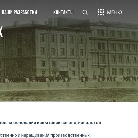
МЕНЮ
НАШИ РАЗРАБОТКИ
КОНТАКТЫ
х
«Вагон-груз»
рники научных трудов
ликации
и партнеры
нтакты
ов на основании испытаний вагонов-аналогов
тственно и наращивания производственных