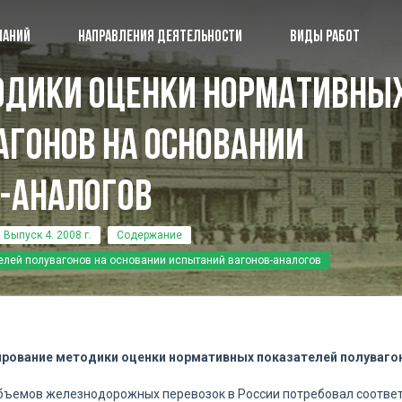
ПАНИЙ
НАПРАВЛЕНИЯ ДЕЯТЕЛЬНОСТИ
ВИДЫ РАБОТ
одики оценки нормативны
О группе компаний
ПК 
агонов на основании
Направления деятельности
Сбо
-аналогов
Виды работ
Пуб
Наши разработки
Наш
Выпуск 4. 2008 г.
Содержание
Аккредитация и лицензии
Ко
лей полувагонов на основании испытаний вагонов-аналогов
рование методики оценки нормативных показателей полувагон
бъемов железнодорожных перевозок в России потребовал соотве