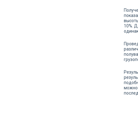
Получе
показа
высоты
10%. Д
одинак
Провед
различ
полува
грузоп
Резуль
резуль
подобн
можно 
послед