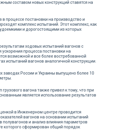
ижным составом новых конструкций ставятся на
в процессе постановки на производство и
роходят комплекс испытаний. Этот комплекс, как
трудоемкими и дорогостоящими из которых
результатам ходовых испытаний вагонов с
ля ускорения процесса постановки на
ится возможной и все более востребованной
тах испытаний вагонов аналогичной конструкции.
ых заводах России и Украины выпущено более 10
метры.
 грузового вагона также привел к тому, что при
снованным является использование результатов
ценкой в Инженерном центре проводится
оказателей вагонов на основании испытаний
в полувагонов и анализ влияния параметров
ате которого сформирован общий порядок