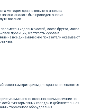
лога методом сравнительного анализа
а вагона-аналога был проведен анализ
пути вагонов.
 параметры ходовых частей, масса брутто, масса
оковой проекции, жесткость кузова в
яние на все динамические показатели оказывают
 равный:
лей основным критерием для сравнения является
теристиками вагона, оказывающими влияние на
о осей, тип тормозных колодок и действительная
дачи и тормозного оборудования.