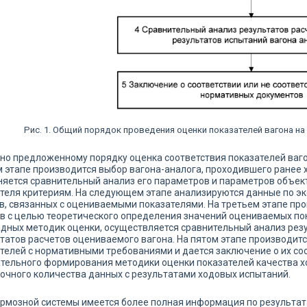
Рис. 1. Общий порядок проведения оценки показателей вагона на
но предложенному порядку оценка соответствия показателей ваго
 этапе производится выбор вагона-аналога, проходившего ранее
яется сравнительный анализ его параметров и параметров объе
теля критериям. На следующем этапе анализируются данные по э
в, связанных с оцениваемыми показателями. На третьем этапе п
в с целью теоретического определения значений оцениваемых пок
дных методик оценки, осуществляется сравнительный анализ резу
татов расчетов оцениваемого вагона. На пятом этапе производитс
телей с нормативными требованиями и дается заключение о их соо
тельного формирования методики оценки показателей качества х
очного количества данных с результатами ходовых испытаний.
рмозной системы имеется более полная информация по результат