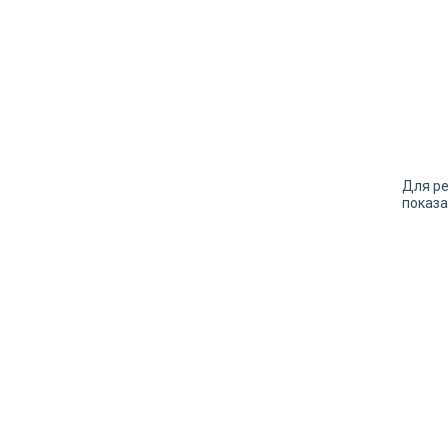
Для ре
показа