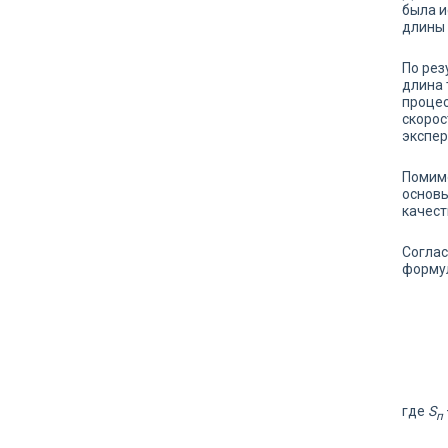
была и
длины 
По рез
длина 
процес
скорос
экспе
Помимо
основы
качест
Соглас
форму
где
S
п