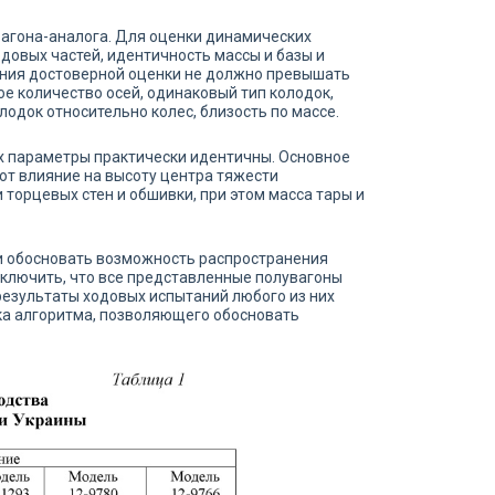
агона-аналога. Для оценки динамических
довых частей, идентичность массы и базы и
ения достоверной оценки не должно превышать
е количество осей, одинаковый тип колодок,
одок относительно колес, близость по массе.
их параметры практически идентичны. Основное
ют влияние на высоту центра тяжести
 торцевых стен и обшивки, при этом масса тары и
и обосновать возможность распространения
аключить, что все представленные полувагоны
результаты ходовых испытаний любого из них
ка алгоритма, позволяющего обосновать