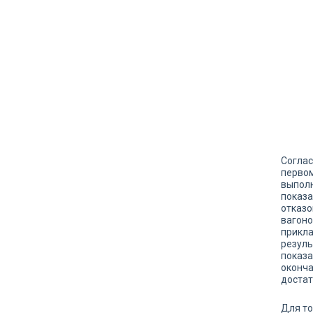
Соглас
первом
выполн
показа
отказо
вагоно
прикла
резуль
показа
оконча
достат
Для то