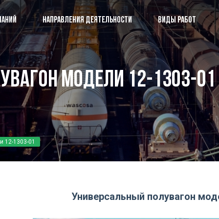
ПАНИЙ
НАПРАВЛЕНИЯ ДЕЯТЕЛЬНОСТИ
ВИДЫ РАБОТ
О группе компаний
ПК 
увагон модели 12-1303-01
Направления деятельности
Сбо
Виды работ
Пуб
Наши разработки
Наш
Аккредитация и лицензии
Ко
и 12-1303-01
Универсальный полувагон моде