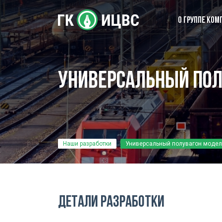
О ГРУППЕ КОМ
Инженерный центр
Универсальный пол
Испытательный Центр
Экспертный Центр
Производственный Сервис
Centrul Testare Nondistructivă
Наши разработки
Универсальный полувагон модел
Детали разработки