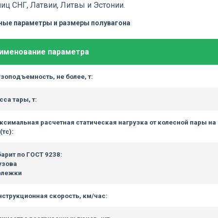
ниц СНГ, Латвии, Литвы и Эстонии.
ные параметры и размеры полувагона
именование параметра
узоподъемность, не более, т:
са тары, т:
ксимальная расчетная статическая нагрузка от колесной пары на
(тс):
барит по ГОСТ 9238:
узова
тележки
нструкционная скорость, км/час: