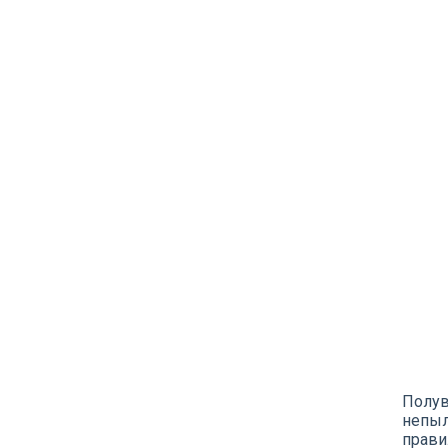
Полув
непыл
прави