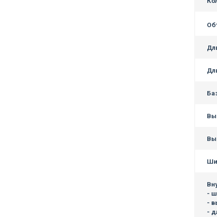
Ко
Об
Дл
Дл
Ба
Вы
Вы
Ши
Вн
- 
- в
- 