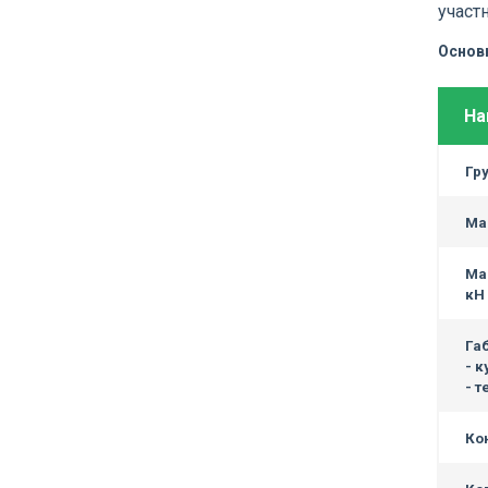
участ
Основ
На
Г
р
Мас
Ма
кН 
Га
- к
- 
Ко