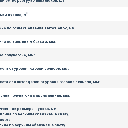
личество разгрузочных люков, шт.
3
ъем кузова, м
:
ина по осям сцепления автосцепок, мм:
ина по концевым балкам, мм:
за полувагона, мм:
сота от уровня головки рельсов, мм:
сота оси автосцепки от уровня головки рельсов, мм:
рина полувагона максимальная, мм:
утренние размеры кузова, мм:
ширина по верхним обвязкам в свету;
ысота;
длина по верхним обвязкам в свету