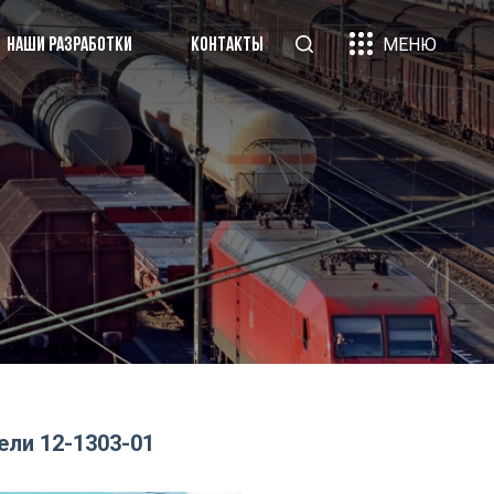
МЕНЮ
НАШИ РАЗРАБОТКИ
КОНТАКТЫ
«Вагон-груз»
рники научных трудов
ликации
и партнеры
нтакты
ли 12-1303-01