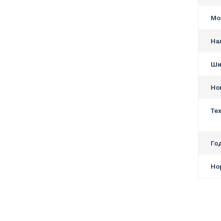
Мо
На
Ши
Но
Те
Го
Но