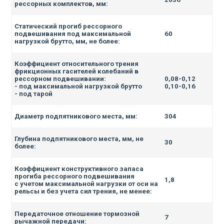
рессорных комплектов, мм:
Статический прогиб рессорного
подвешивания под максимальной
60
нагрузкой брутто, мм, не более:
Коэффициент относительного трения
фрикционных гасителей колебаний в
рессорном подвешивании:
0,08-0,12
-
под максимальной нагрузкой брутто
0,10-0,16
- под тарой
Диаметр подпятникового места, мм:
304
Глубина подпятникового места, мм, не
30
более:
Коэффициент конструктивного запаса
прогиба рессорного подвешивания
1,8
с учетом максимальной нагрузки
от оси на
рельсы и без учета сил трения, не менее:
Передаточное отношение тормозной
7
рычажной передачи: