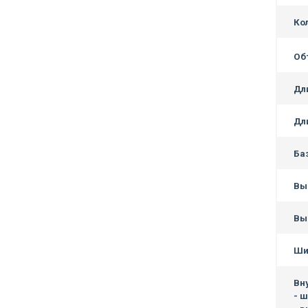
Ко
Об
Дл
Дл
Ба
Вы
Вы
Ши
Вн
- 