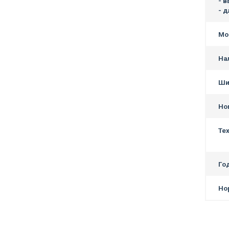
- в
- 
Мо
На
Ши
Но
Те
Го
Но