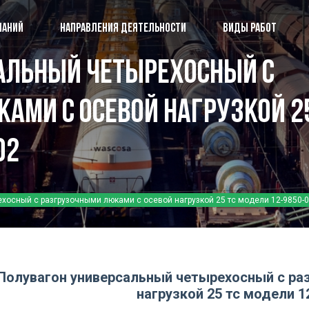
ПАНИЙ
НАПРАВЛЕНИЯ ДЕЯТЕЛЬНОСТИ
ВИДЫ РАБОТ
альный четырехосный с
О группе компаний
ПК 
ами с осевой нагрузкой 2
Направления деятельности
Сбо
02
Виды работ
Пуб
Наши разработки
Наш
Аккредитация и лицензии
Ко
хосный с разгрузочными люками с осевой нагрузкой 25 тс модели 12-9850-
Полувагон универсальный четырехосный с ра
нагрузкой 25 тс модели 1