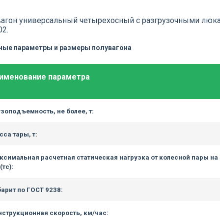
агон универсальный четырехосный с разгрузочными люкам
02.
ные параметры и размеры полувагона
именование параметра
узоподъемность, не более, т:
са тары, т:
ксимальная расчетная статическая нагрузка от колесной пары на
(тс):
барит по ГОСТ 9238:
нструкционная скорость, км/час: