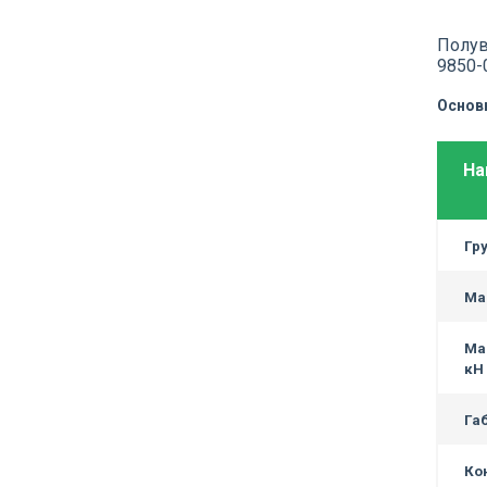
Полув
9850-
Основ
На
Г
р
Мас
Ма
кН 
Га
Ко