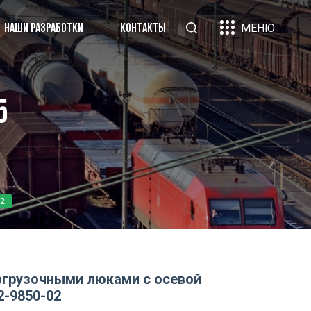
МЕНЮ
НАШИ РАЗРАБОТКИ
КОНТАКТЫ
«Вагон-груз»
5
рники научных трудов
ликации
и партнеры
нтакты
02
згрузочными люками с осевой
2-9850-02