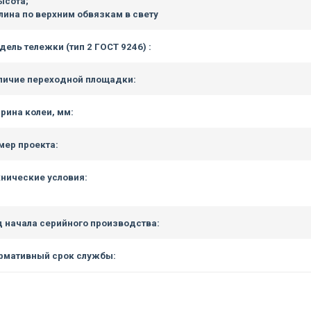
ысота;
длина по верхним обвязкам в свету
дель тележки (тип 2 ГОСТ 9246) :
личие переходной площадки:
рина колеи, мм:
мер проекта:
хнические условия:
д начала серийного производства:
рмативный срок службы: