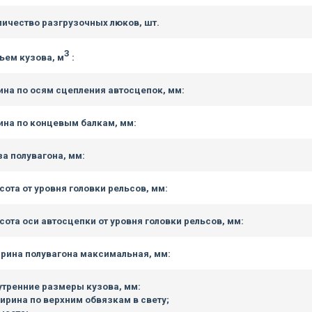
личество разгрузочных люков, шт.
3
ъем кузова, м
:
ина по осям сцепления автосцепок, мм:
ина по концевым балкам, мм:
за полувагона, мм:
сота от уровня головки рельсов, мм:
сота оси автосцепки от уровня головки рельсов, мм:
рина полувагона максимальная, мм:
утренние размеры кузова, мм:
ширина по верхним обвязкам в свету;