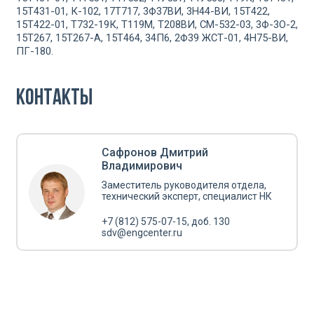
15Т431-01, К-102, 17Т717, 3Ф37ВИ, 3Н44-ВИ, 15Т422,
15Т422-01, Т732-19К, Т119М, Т208ВИ, СМ-532-03, 3Ф-3О-2,
15Т267, 15Т267-А, 15Т464, 34П6, 2Ф39 ЖСТ-01, 4Н75-ВИ,
ПГ-180.
Контакты
Сафронов Дмитрий
Владимирович
Заместитель руководителя отдела,
технический эксперт, специалист НК
+7 (812) 575-07-15
, доб. 130
sdv@engcenter.ru