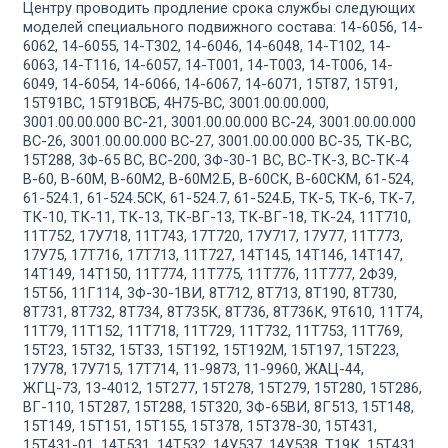
Центру проводить продление срока службы следующих
моделей специального подвижного состава:
14-6056, 14-
6062, 14-6055, 14-Т302, 14-6046, 14-6048, 14-Т102, 14-
6063, 14-Т116, 14-6057, 14-Т001, 14-Т003, 14-Т006, 14-
6049, 14-6054, 14-6066, 14-6067, 14-6071, 15Т87, 15Т91,
15Т91ВС, 15Т91ВСБ, 4Н75-ВС, 3001.00.00.000,
3001.00.00.000 ВС-21, 3001.00.00.000 ВС-24, 3001.00.00.000
ВС-26, 3001.00.00.000 ВС-27, 3001.00.00.000 ВС-35, ТК-ВС,
15Т288, 3Ф-65 ВС, ВС-200, 3Ф-30-1 ВС, ВС-ТК-3, ВС-ТК-4
В-60, В-60М, В-60М2, В-60М2.Б, В-60СК, В-60СКМ, 61-524,
61-524.1, 61-524.5СК, 61-524.7, 61-524.Б, ТК-5, ТК-6, ТК-7,
ТК-10, ТК-11, ТК-13, ТК-ВГ-13, ТК-ВГ-18, ТК-24, 11Т710,
11Т752, 17У718, 11Т743, 17Т720, 17У717, 17У77, 11Т773,
17У75, 17Т716, 17Т713, 11Т727, 14Т145, 14Т146, 14Т147,
14Т149, 14Т150, 11Т774, 11Т775, 11Т776, 11Т777, 2Ф39,
15Т56, 11Г114, 3Ф-30-1ВИ, 8Т712, 8Т713, 8Т190, 8Т730,
8Т731, 8Т732, 8Т734, 8Т735К, 8Т736, 8Т736К, 9Т610, 11Т74,
11Т79, 11Т152, 11Т718, 11Т729, 11Т732, 11Т753, 11Т769,
15Т23, 15Т32, 15Т33, 15Т192, 15Т192М, 15Т197, 15Т223,
17У78, 17У715, 17Т714, 11-9873, 11-9960, ЖАЦ-44,
ЖГЦ-73, 13-4012, 15Т277, 15Т278, 15Т279, 15Т280, 15Т286,
ВГ-110, 15Т287, 15Т288, 15Т320, 3Ф-65ВИ, 8Г513, 15Т148,
15Т149, 15Т151, 15Т155, 15Т378, 15Т378-30, 15Т431,
15Т431-01, 14Т531, 14Т532, 14У537, 14У538, Т19К, 15Т431,