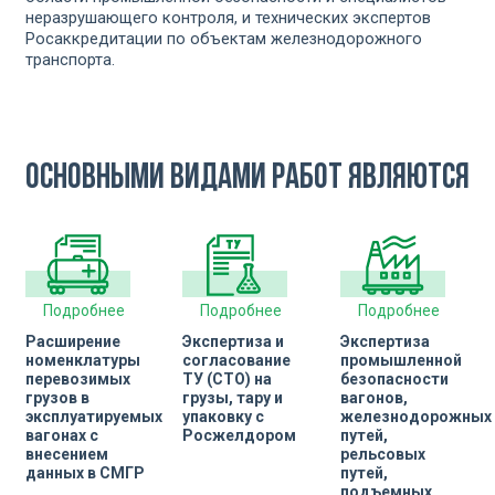
неразрушающего контроля, и технических экспертов
Росаккредитации по объектам железнодорожного
транспорта.
Основными видами работ являются
Подробнее
Подробнее
Подробнее
Расширение
Экспертиза и
Экспертиза
номенклатуры
согласование
промышленной
перевозимых
ТУ (СТО) на
безопасности
грузов в
грузы, тару и
вагонов,
эксплуатируемых
упаковку с
железнодорожных
вагонах с
Росжелдором
путей,
внесением
рельсовых
данных в СМГР
путей,
подъемных